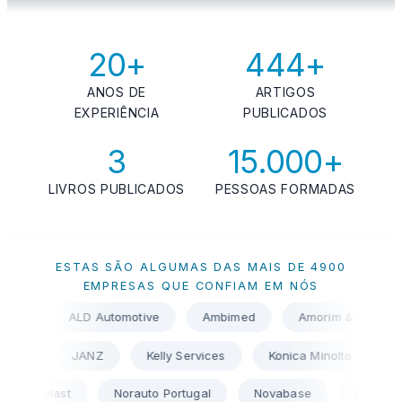
20+
444+
ANOS DE
ARTIGOS
EXPERIÊNCIA
PUBLICADOS
3
15.000+
LIVROS PUBLICADOS
PESSOAS FORMADAS
ESTAS SÃO ALGUMAS DAS MAIS DE 4900
EMPRESAS QUE CONFIAM EM NÓS
Ambimed
Amorim & Irmãos
Amorim Cork Composi
i
ISQ
IVECO Portugal
JANZ
Kelly Services
Norauto Portugal
Novabase
Nucase
OKI
OL