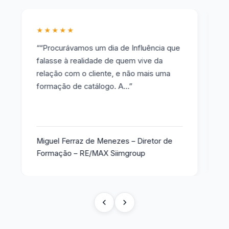
★★★★★
★
““Procurávamos um dia de Influência que
“«
falasse à realidade de quem vive da
há
relação com o cliente, e não mais uma
te
formação de catálogo. A…”
co
…”
Miguel Ferraz de Menezes – Diretor de
Pe
Formação – RE/MAX Siimgroup
Tr