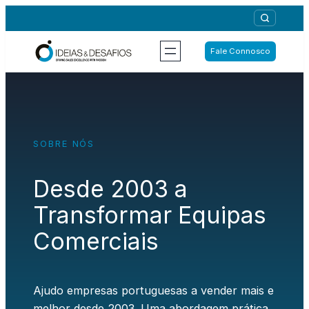
Saltar
para
o
Fale Connosco
conteúdo
SOBRE NÓS
Desde 2003 a
Transformar Equipas
Comerciais
Ajudo empresas portuguesas a vender mais e
melhor desde 2003. Uma abordagem prática,