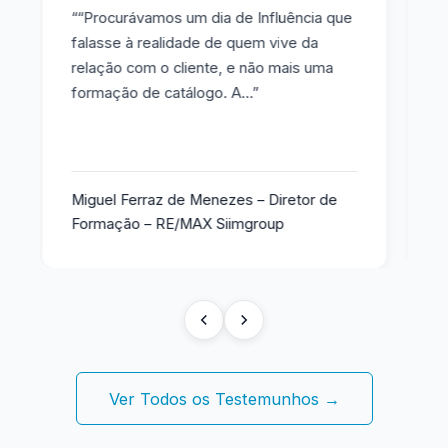
““Procurávamos um dia de Influência que
“
falasse à realidade de quem vive da
h
relação com o cliente, e não mais uma
t
formação de catálogo. A…”
c
…
Miguel Ferraz de Menezes – Diretor de
P
Formação – RE/MAX Siimgroup
T
Ver Todos os Testemunhos →