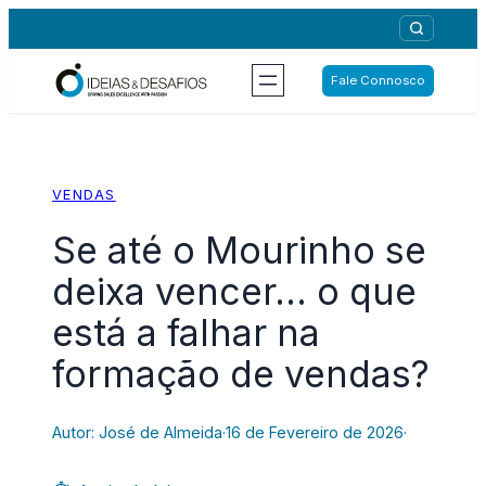
Saltar
para
o
Fale Connosco
conteúdo
VENDAS
Se até o Mourinho se
deixa vencer… o que
está a falhar na
formação de vendas?
Autor: José de Almeida
·
16 de Fevereiro de 2026
·