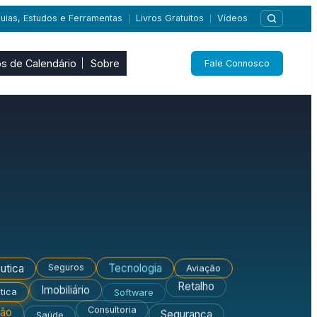
uias, Estudos e Ferramentas
Livros Gratuitos
Vídeos
|
|
s de Calendário
Sobre
Fale Connosco
Seguros
Aviação
utica
Tecnologia
Retalho
Imobiliário
Software
tica
ção
Consultoria
Saúde
Segurança