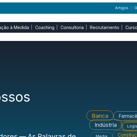
Artigos
G
|
ação à Medida
Coaching
Consultoria
Recrutamento
Curso
ossos
Banca
Farmacê
Indústria
Logís
Constru
adores — As Palavras de
Media