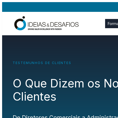
Saltar
para
o
Form
conteúdo
TESTEMUNHOS DE CLIENTES
O Que Dizem os N
Clientes
De Diretores Comerciais a Administr