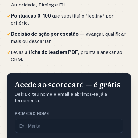
Autoridade, Timing e Fit.
Pontuação 0-100
que substitui o "feeling" por
✓
critério.
Decisão de ação por escalão
— avançar, qualificar
✓
mais ou descartar.
Levas a
ficha do lead em PDF
, pronta a anexar ao
✓
CRM.
Acede ao scorecard — é grátis
Deixa o teu nome e email e abrimos-te já a
ferramenta.
PRIMEIRO NOME