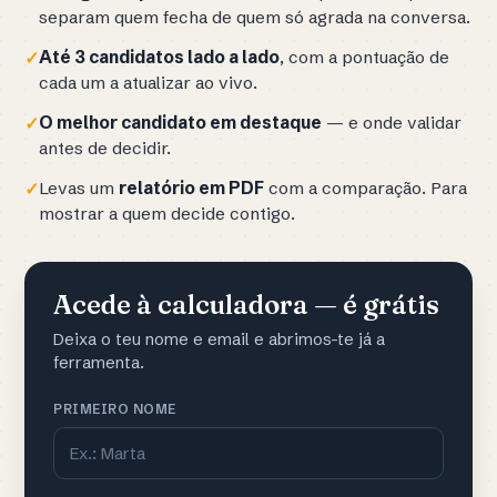
separam quem fecha de quem só agrada na conversa.
Até 3 candidatos lado a lado
, com a pontuação de
✓
cada um a atualizar ao vivo.
O melhor candidato em destaque
— e onde validar
✓
antes de decidir.
Levas um
relatório em PDF
com a comparação. Para
✓
mostrar a quem decide contigo.
Acede à calculadora — é grátis
Deixa o teu nome e email e abrimos-te já a
ferramenta.
PRIMEIRO NOME