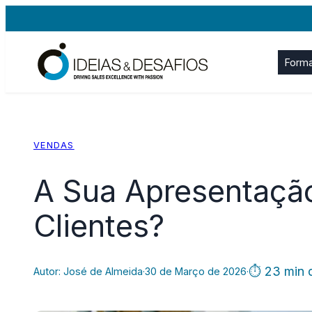
Saltar
para
o
Form
conteúdo
VENDAS
A Sua Apresentaçã
Clientes?
⏱ 23 min d
Autor: José de Almeida
·
30 de Março de 2026
·