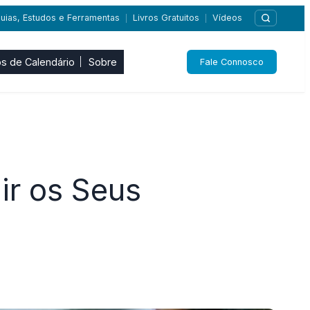
uias, Estudos e Ferramentas
Livros Gratuitos
Vídeos
|
|
s de Calendário
Sobre
Fale Connosco
ir os Seus