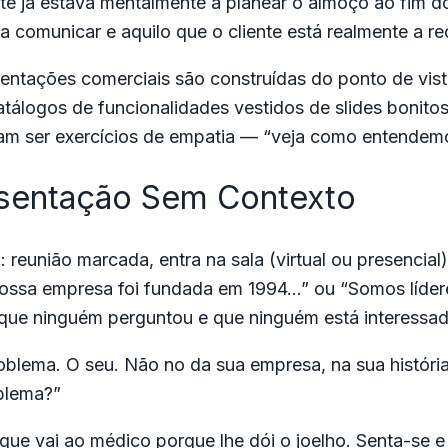
nte já estava mentalmente a planear o almoço ao fim 
a comunicar e aquilo que o cliente está realmente a re
entações comerciais são construídas do ponto de vis
tálogos de funcionalidades vestidos de slides bonitos
m ser exercícios de empatia — “veja como entendemo
esentação Sem Contexto
 reunião marcada, entra na sala (virtual ou presencia
 nossa empresa foi fundada em 1994…” ou “Somos líd
que ninguém perguntou e que ninguém está interessa
roblema. O seu. Não no da sua empresa, na sua históri
blema?”
que vai ao médico porque lhe dói o joelho. Senta-se e