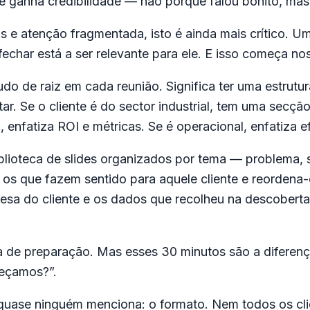
te ganha credibilidade — não porque falou bonito, ma
s e atenção fragmentada, isto é ainda mais crítico.
fechar está a ser relevante para ele. E isso começa n
tudo de raiz em cada reunião. Significa ter uma estr
r. Se o cliente é do sector industrial, tem uma secção
o, enfatiza ROI e métricas. Se é operacional, enfatiza e
iblioteca de slides organizados por tema — problema,
 os que fazem sentido para aquele cliente e reordena-
a do cliente e os dados que recolheu na descoberta
a de preparação. Mas esses 30 minutos são a diferen
eçamos?”.
quase ninguém menciona: o formato. Nem todos os c