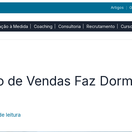
Artigos
G
|
ação à Medida
Coaching
Consultoria
Recrutamento
Curso
o de Vendas Faz Dorm
e leitura