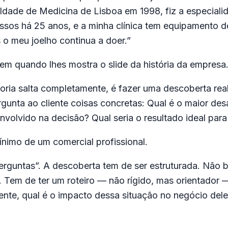
ldade de Medicina de Lisboa em 1998, fiz a especial
essos há 25 anos, e a minha clínica tem equipamento d
 o meu joelho continua a doer.”
tem quando lhes mostra o slide da história da empresa
aioria salta completamente, é fazer uma descoberta r
gunta ao cliente coisas concretas: Qual é o maior d
volvido na decisão? Qual seria o resultado ideal para
mínimo de um comercial profissional.
rguntas”. A descoberta tem de ser estruturada. Não 
o. Tem de ter um roteiro — não rígido, mas orientador
liente, qual é o impacto dessa situação no negócio del