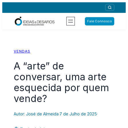
Saltar
para
o
Fale Connosco
conteúdo
VENDAS
A “arte” de
conversar, uma arte
esquecida por quem
vende?
Autor: José de Almeida
·
7 de Julho de 2025
·