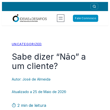
Saltar
para
o
Fale Connosco
conteúdo
UNCATEGORIZED
Sabe dizer “Não” a
um cliente?
Autor: José de Almeida
·
Atualizado a 25 de Maio de 2026
·
⏱ 2 min de leitura