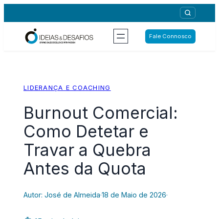
Saltar
para
o
Fale Connosco
conteúdo
LIDERANÇA E COACHING
Burnout Comercial:
Como Detetar e
Travar a Quebra
Antes da Quota
Autor: José de Almeida
·
18 de Maio de 2026
·