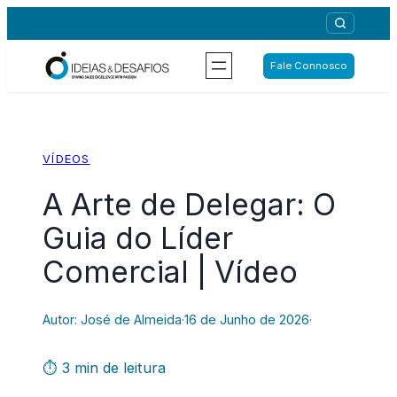
Saltar
para
o
Fale Connosco
conteúdo
VÍDEOS
A Arte de Delegar: O
Guia do Líder
Comercial | Vídeo
Autor: José de Almeida
·
16 de Junho de 2026
·
⏱ 3 min de leitura