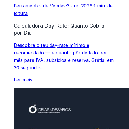
Ferramentas de Vendas
·
3 Jun 2026
·
1 min. de
leitura
Calculadora Day-Rate: Quanto Cobrar
por Dia
Descobre o teu day-rate mínimo e
recomendado — e quanto pôr de lado por
mês para IVA, subsídios e reserva. Grátis, em
30 segundos.
Ler mais →