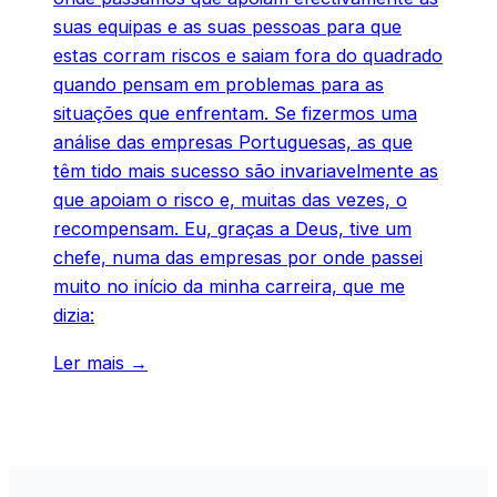
suas equipas e as suas pessoas para que
estas corram riscos e saiam fora do quadrado
quando pensam em problemas para as
situações que enfrentam. Se fizermos uma
análise das empresas Portuguesas, as que
têm tido mais sucesso são invariavelmente as
que apoiam o risco e, muitas das vezes, o
recompensam. Eu, graças a Deus, tive um
chefe, numa das empresas por onde passei
muito no início da minha carreira, que me
dizia:
Ler mais →