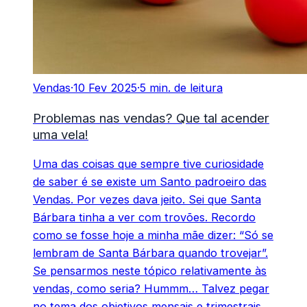
Vendas
·
10 Fev 2025
·
5 min. de leitura
Problemas nas vendas? Que tal acender
uma vela!
Uma das coisas que sempre tive curiosidade
de saber é se existe um Santo padroeiro das
Vendas. Por vezes dava jeito. Sei que Santa
Bárbara tinha a ver com trovões. Recordo
como se fosse hoje a minha mãe dizer: “Só se
lembram de Santa Bárbara quando trovejar”.
Se pensarmos neste tópico relativamente às
vendas, como seria? Hummm… Talvez pegar
no tema dos objetivos mensais e trimestrais.