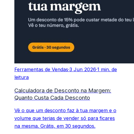
Ferramentas de Vendas
·
3 Jun 2026
·
1 min. de
leitura
Calculadora de Desconto na Margem:
Quanto Custa Cada Desconto
Vê o que um desconto faz à tua margem e o
volume que terias de vender só para ficares
na mesma. Grátis, em 30 segundos.