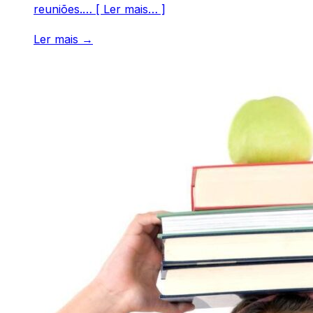
reuniões.… [ Ler mais… ]
Ler mais →