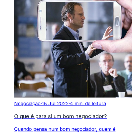
Negociação
·
18 Jul 2022
·
4 min. de leitura
O que é para si um bom negociador?
Quando pensa num bom negociador, quem é