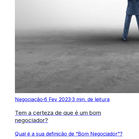
Negociação
·
6 Fev 2023
·
3 min. de leitura
Tem a certeza de que é um bom
negociador?
Qual é a sua definição de “Bom Negociador”?