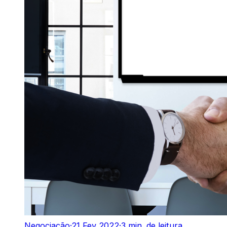
Negociação
·
21 Fev 2022
·
3 min. de leitura