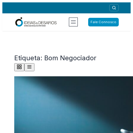
Saltar
para
o
Fale Connosco
conteúdo
Etiqueta:
Bom Negociador