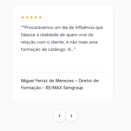
★★★★★
★
““Procurávamos um dia de Influência que
“«
falasse à realidade de quem vive da
há
relação com o cliente, e não mais uma
te
formação de catálogo. A…”
co
…”
Miguel Ferraz de Menezes – Diretor de
Pe
Formação – RE/MAX Siimgroup
Tr