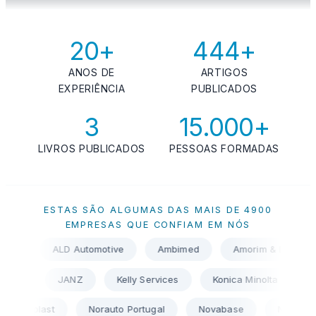
20+
444+
ANOS DE
ARTIGOS
EXPERIÊNCIA
PUBLICADOS
3
15.000+
LIVROS PUBLICADOS
PESSOAS FORMADAS
ESTAS SÃO ALGUMAS DAS MAIS DE 4900
EMPRESAS QUE CONFIAM EM NÓS
Ambimed
Amorim & Irmãos
Amorim Cork Composit
imi
ISQ
IVECO Portugal
JANZ
Kelly Services
orauto Portugal
Novabase
Nucase
OKI
OLI