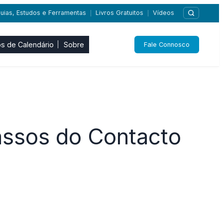
uias, Estudos e Ferramentas
Livros Gratuitos
Vídeos
|
|
s de Calendário
Sobre
Fale Connosco
assos do Contacto