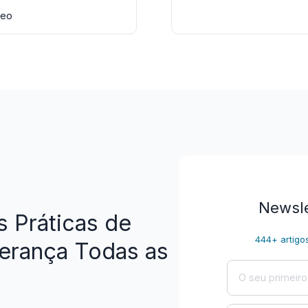
deo
Newsle
s Práticas de
444+ artigo
erança Todas as