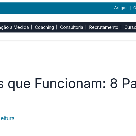
Artigos
G
|
ação à Medida
Coaching
Consultoria
Recrutamento
Curso
s que Funcionam: 8 P
eitura