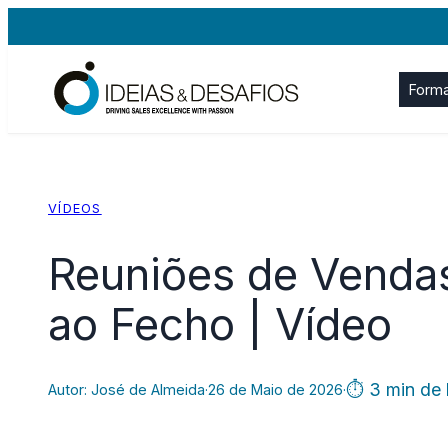
Saltar
para
o
Form
conteúdo
VÍDEOS
Reuniões de Venda
ao Fecho | Vídeo
⏱ 3 min de l
Autor: José de Almeida
·
26 de Maio de 2026
·