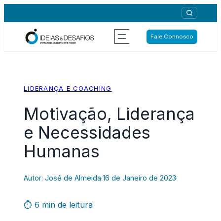
Saltar
para
o
Fale Connosco
conteúdo
LIDERANÇA E COACHING
Motivação, Liderança
e Necessidades
Humanas
Autor: José de Almeida
·
16 de Janeiro de 2023
·
⏱ 6 min de leitura