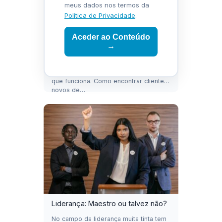
meus dados nos termos da
Política de Privacidade
.
Aceder ao Conteúdo
→
O Pequeno Livro da Prospeção
Comercial — Download Gratuito
O sistema de prospeção comercial
que funciona. Como encontrar clientes
novos de…
Liderança: Maestro ou talvez não?
No campo da liderança muita tinta tem