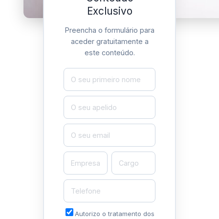
Exclusivo
Preencha o formulário para
aceder gratuitamente a
Descarregar o seu
este conteúdo.
livro
📚
Ver todos os livros gratuitos de
vendas, negociação e liderança →
Também Poderá Ter
Interesse:
Autorizo o tratamento dos