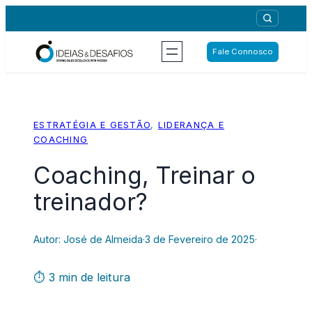
Saltar
para
o
Fale Connosco
conteúdo
ESTRATÉGIA E GESTÃO
, 
LIDERANÇA E
COACHING
Coaching, Treinar o
treinador?
Autor: José de Almeida
·
3 de Fevereiro de 2025
·
⏱ 3 min de leitura