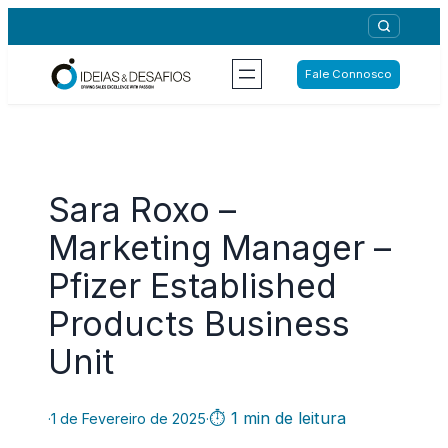
Saltar
para
o
Fale Connosco
conteúdo
Sara Roxo –
Marketing Manager –
Pfizer Established
Products Business
Unit
⏱ 1 min de leitura
·
1 de Fevereiro de 2025
·