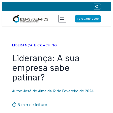
Saltar
para
o
Fale Connosco
conteúdo
LIDERANÇA E COACHING
Liderança: A sua
empresa sabe
patinar?
Autor: José de Almeida
·
12 de Fevereiro de 2024
·
⏱ 5 min de leitura