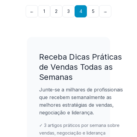
cada
←
1
2
3
4
5
→
oportunidade.
Receba Dicas Práticas
de Vendas Todas as
Semanas
Junte-se a milhares de profissionais
que recebem semanalmente as
melhores estratégias de vendas,
negociação e liderança.
✓ 3 artigos práticos por semana sobre
vendas, negociação e liderança