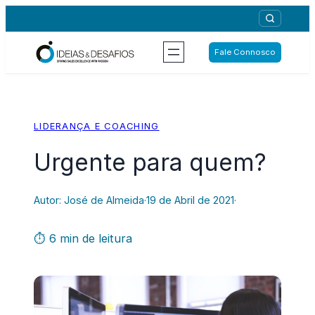
Saltar
para
o
Fale Connosco
conteúdo
LIDERANÇA E COACHING
Urgente para quem?
Autor: José de Almeida
·
19 de Abril de 2021
·
⏱ 6 min de leitura