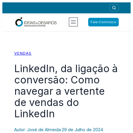
Saltar
para
o
Fale Connosco
conteúdo
VENDAS
LinkedIn, da ligação à
conversão: Como
navegar a vertente
de vendas do
LinkedIn
Autor: José de Almeida
·
29 de Julho de 2024
·