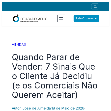
Saltar
para
o
Fale Connosco
conteúdo
VENDAS
Quando Parar de
Vender: 7 Sinais Que
o Cliente Já Decidiu
(e os Comerciais Não
Querem Aceitar)
Autor: José de Almeida
·
18 de Maio de 2026
·